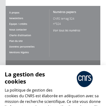
Numéros papiers
À propos
Newsletters
CNRS lemag 324
n°324
Équipe / crédits
Nous contacter
Voir tous les numéros
Charte d'utilisation
Plan du site
Données personnelles
Mentions légales
Nous suivre
Partager
La gestion des
cookies
La politique de gestion des
cookies du CNRS est élaborée en adéquation avec sa
mission de recherche scientifique. Ce site vous donne
CNRS Le Mag