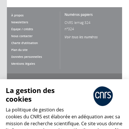
Numéros papiers
À propos
Newsletters
CNRS lemag 324
n°324
Équipe / crédits
Nous contacter
Voir tous les numéros
Charte d'utilisation
Plan du site
Données personnelles
Mentions légales
Nous suivre
Partager
La gestion des
cookies
La politique de gestion des
cookies du CNRS est élaborée en adéquation avec sa
mission de recherche scientifique. Ce site vous donne
CNRS Le Mag