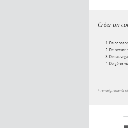
Créer un com
De conserve
De personna
De sauvegar
De gérer v
* renseignements ob