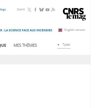
RSS
blogs
Suivre
English version
R : LA SCIENCE FACE AUX INCENDIES
Types
QUE
MES THÈMES