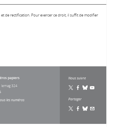
 de rectification. Pour exercer ce droit, il suffit de modifier
ros papiers
Nous suivre
 lemag 324
4
Partager
tous les numéros