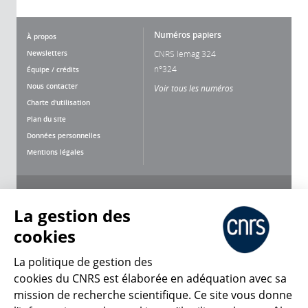
Numéros papiers
À propos
Newsletters
CNRS lemag 324
n°324
Équipe / crédits
Nous contacter
Voir tous les numéros
Charte d'utilisation
Plan du site
Données personnelles
Mentions légales
Nous suivre
Partager
La gestion des
cookies
La politique de gestion des
cookies du CNRS est élaborée en adéquation avec sa
mission de recherche scientifique. Ce site vous donne
CNRS Le Mag