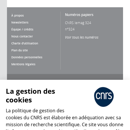
Numéros papiers
À propos
Newsletters
CNRS lemag 324
n°324
Équipe / crédits
Nous contacter
Voir tous les numéros
Charte d'utilisation
Plan du site
Données personnelles
Mentions légales
Nous suivre
Partager
La gestion des
cookies
La politique de gestion des
cookies du CNRS est élaborée en adéquation avec sa
mission de recherche scientifique. Ce site vous donne
CNRS Le Mag