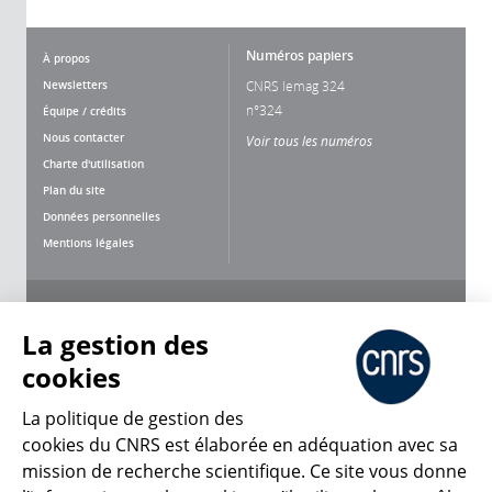
Numéros papiers
À propos
Newsletters
CNRS lemag 324
n°324
Équipe / crédits
Nous contacter
Voir tous les numéros
Charte d'utilisation
Plan du site
Données personnelles
Mentions légales
Nous suivre
Partager
La gestion des
cookies
La politique de gestion des
cookies du CNRS est élaborée en adéquation avec sa
mission de recherche scientifique. Ce site vous donne
CNRS Le Mag