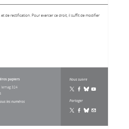
 de rectification. Pour exercer ce droit, il suffit de modifier
ros papiers
Nous suivre
 lemag 324
4
Partager
tous les numéros