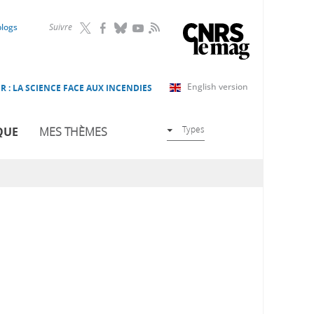
RSS
blogs
Suivre
English version
R : LA SCIENCE FACE AUX INCENDIES
Types
QUE
MES THÈMES