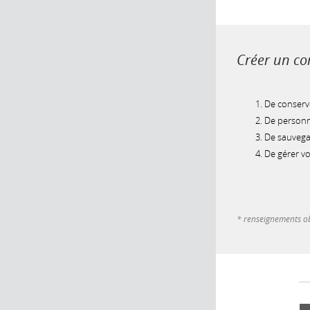
Créer un com
De conserve
De personna
De sauvegar
De gérer v
* renseignements ob