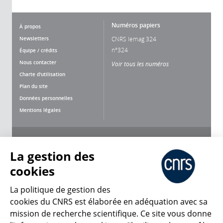
Numéros papiers
À propos
Newsletters
CNRS lemag 324
n°324
Équipe / crédits
Nous contacter
Voir tous les numéros
Charte d'utilisation
Plan du site
Données personnelles
Mentions légales
Nous suivre
Partager
La gestion des
cookies
La politique de gestion des
cookies du CNRS est élaborée en adéquation avec sa
mission de recherche scientifique. Ce site vous donne
CNRS Le Mag