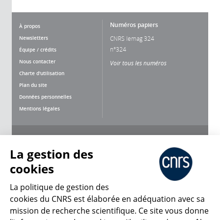
Numéros papiers
À propos
Newsletters
CNRS lemag 324
n°324
Équipe / crédits
Nous contacter
Voir tous les numéros
Charte d'utilisation
Plan du site
Données personnelles
Mentions légales
Nous suivre
Partager
La gestion des
cookies
La politique de gestion des
cookies du CNRS est élaborée en adéquation avec sa
mission de recherche scientifique. Ce site vous donne
CNRS Le Mag