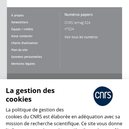
Numéros papiers
À propos
Newsletters
CNRS lemag 324
n°324
Équipe / crédits
Nous contacter
Voir tous les numéros
Charte d'utilisation
Plan du site
Données personnelles
Mentions légales
Nous suivre
Partager
La gestion des
cookies
La politique de gestion des
cookies du CNRS est élaborée en adéquation avec sa
mission de recherche scientifique. Ce site vous donne
CNRS Le Mag