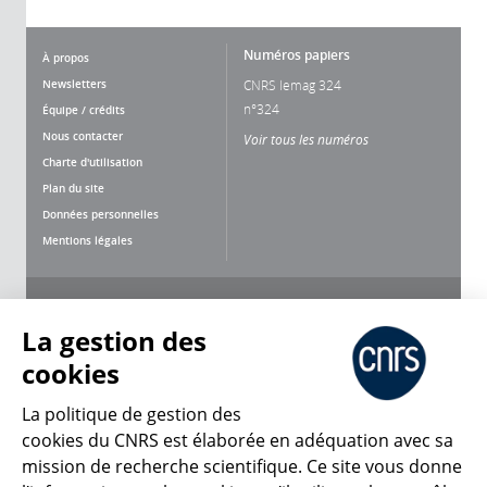
Numéros papiers
À propos
Newsletters
CNRS lemag 324
n°324
Équipe / crédits
Nous contacter
Voir tous les numéros
Charte d'utilisation
Plan du site
Données personnelles
Mentions légales
Nous suivre
Partager
La gestion des
cookies
La politique de gestion des
cookies du CNRS est élaborée en adéquation avec sa
mission de recherche scientifique. Ce site vous donne
CNRS Le Mag