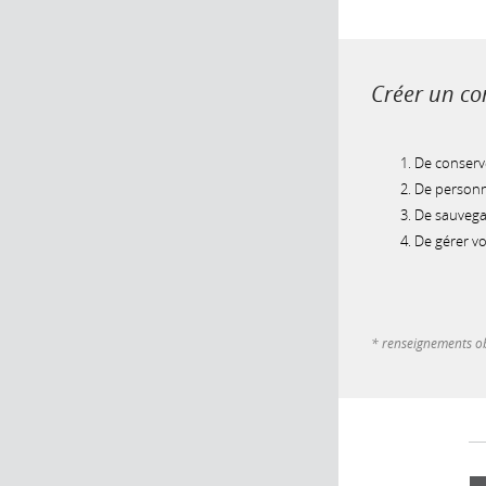
Créer un com
De conserve
De personna
De sauvegar
De gérer v
* renseignements ob