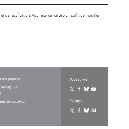
 de rectification. Pour exercer ce droit, il suffit de modifier
ros papiers
Nous suivre
 lemag 324
4
Partager
tous les numéros