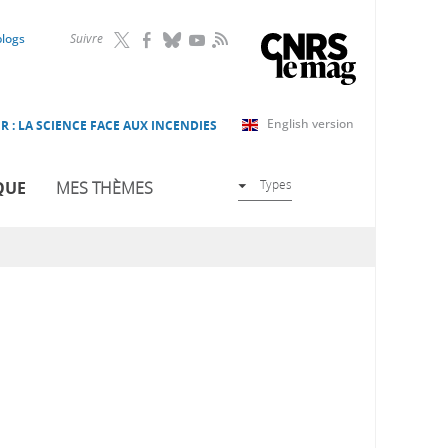
RSS
blogs
Suivre
English version
R : LA SCIENCE FACE AUX INCENDIES
Types
QUE
MES THÈMES