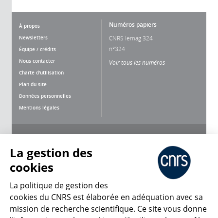
Numéros papiers
À propos
Newsletters
CNRS lemag 324
n°324
Équipe / crédits
Nous contacter
Voir tous les numéros
Charte d'utilisation
Plan du site
Données personnelles
Mentions légales
Nous suivre
Partager
La gestion des
cookies
La politique de gestion des
cookies du CNRS est élaborée en adéquation avec sa
mission de recherche scientifique. Ce site vous donne
CNRS Le Mag