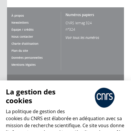
Numéros papiers
À propos
Newsletters
CNRS lemag 324
n°324
Équipe / crédits
Nous contacter
Voir tous les numéros
Charte d'utilisation
Plan du site
Données personnelles
Mentions légales
Nous suivre
Partager
La gestion des
cookies
La politique de gestion des
cookies du CNRS est élaborée en adéquation avec sa
mission de recherche scientifique. Ce site vous donne
CNRS Le Mag