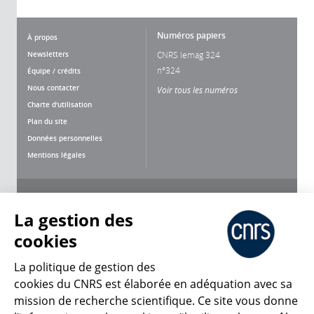
Numéros papiers
À propos
Newsletters
CNRS lemag 324
n°324
Équipe / crédits
Nous contacter
Voir tous les numéros
Charte d'utilisation
Plan du site
Données personnelles
Mentions légales
Nous suivre
Partager
La gestion des
cookies
La politique de gestion des
cookies du CNRS est élaborée en adéquation avec sa
mission de recherche scientifique. Ce site vous donne
CNRS Le Mag