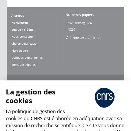
Numéros papiers
À propos
Newsletters
CNRS lemag 324
n°324
Équipe / crédits
Nous contacter
Voir tous les numéros
Charte d'utilisation
Plan du site
Données personnelles
Mentions légales
Nous suivre
Partager
La gestion des
cookies
La politique de gestion des
cookies du CNRS est élaborée en adéquation avec sa
mission de recherche scientifique. Ce site vous donne
CNRS Le Mag