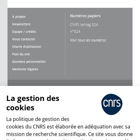
Numéros papiers
À propos
Newsletters
CNRS lemag 324
n°324
Équipe / crédits
Nous contacter
Voir tous les numéros
Charte d'utilisation
Plan du site
Données personnelles
Mentions légales
Nous suivre
Partager
La gestion des
cookies
La politique de gestion des
cookies du CNRS est élaborée en adéquation avec sa
mission de recherche scientifique. Ce site vous donne
CNRS Le Mag