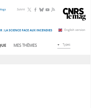
RSS
blogs
Suivre
English version
R : LA SCIENCE FACE AUX INCENDIES
Types
QUE
MES THÈMES