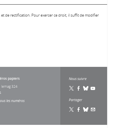
 de rectification. Pour exercer ce droit, il suffit de modifier
ros papiers
Nous suivre
 lemag 324
4
Partager
tous les numéros