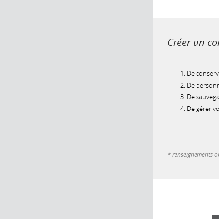
Créer un com
De conserve
De personna
De sauvegar
De gérer v
* renseignements ob