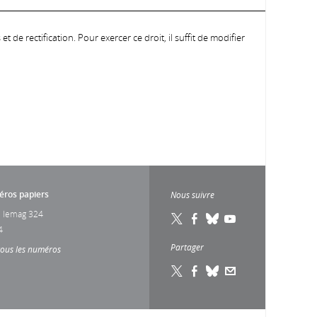
 de rectification. Pour exercer ce droit, il suffit de modifier
ros papiers
Nous suivre
 lemag 324
4
Partager
tous les numéros