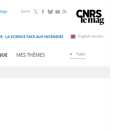
RSS
blogs
Suivre
English version
R : LA SCIENCE FACE AUX INCENDIES
Types
QUE
MES THÈMES