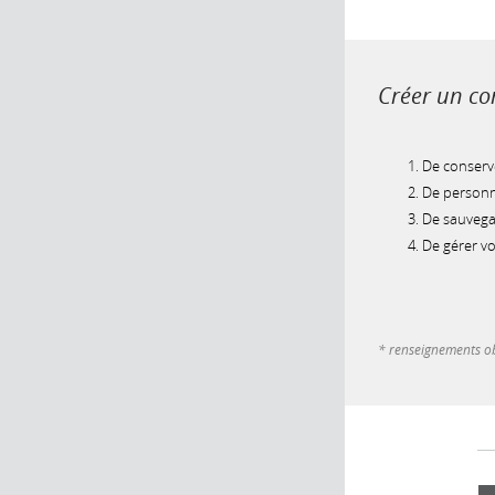
Créer un com
De conserve
De personna
De sauvegar
De gérer v
* renseignements ob