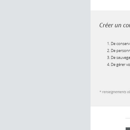
Créer un com
De conserve
De personna
De sauvegar
De gérer v
* renseignements ob