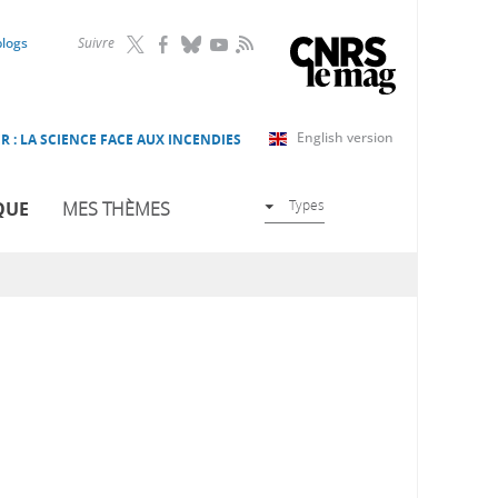
RSS
blogs
Suivre
English version
R : LA SCIENCE FACE AUX INCENDIES
Types
QUE
MES THÈMES