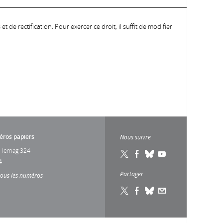
 de rectification. Pour exercer ce droit, il suffit de modifier
ros papiers
Nous suivre
 lemag 324
4
Partager
tous les numéros