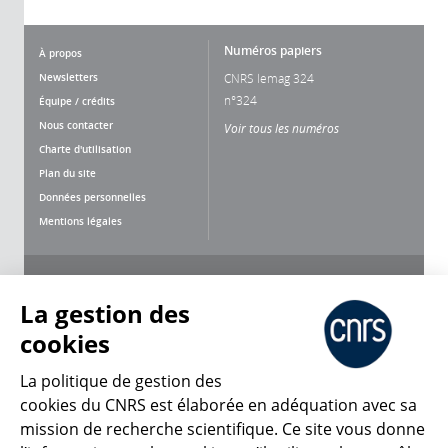
Numéros papiers
À propos
Newsletters
CNRS lemag 324
n°324
Équipe / crédits
Nous contacter
Voir tous les numéros
Charte d'utilisation
Plan du site
Données personnelles
Mentions légales
Nous suivre
Partager
La gestion des
cookies
La politique de gestion des
cookies du CNRS est élaborée en adéquation avec sa
mission de recherche scientifique. Ce site vous donne
CNRS Le Mag