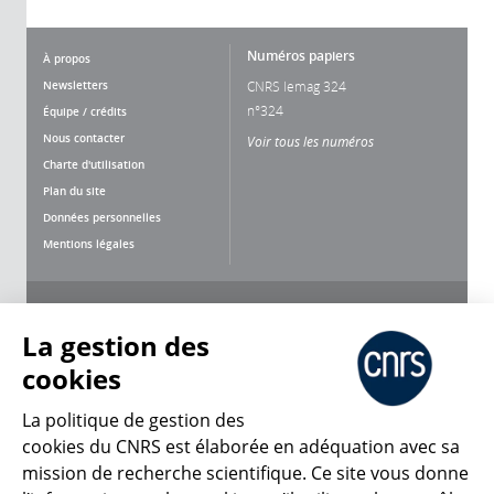
Numéros papiers
À propos
Newsletters
CNRS lemag 324
n°324
Équipe / crédits
Nous contacter
Voir tous les numéros
Charte d'utilisation
Plan du site
Données personnelles
Mentions légales
Nous suivre
Partager
La gestion des
cookies
La politique de gestion des
cookies du CNRS est élaborée en adéquation avec sa
mission de recherche scientifique. Ce site vous donne
CNRS Le Mag