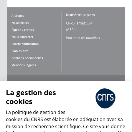
Numéros papiers
À propos
Newsletters
CNRS lemag 324
n°324
Équipe / crédits
Nous contacter
Voir tous les numéros
Charte d'utilisation
Plan du site
Données personnelles
Mentions légales
Nous suivre
Partager
La gestion des
cookies
La politique de gestion des
cookies du CNRS est élaborée en adéquation avec sa
mission de recherche scientifique. Ce site vous donne
CNRS Le Mag