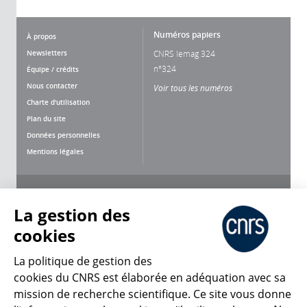
Numéros papiers
À propos
Newsletters
CNRS lemag 324
n°324
Équipe / crédits
Nous contacter
Voir tous les numéros
Charte d'utilisation
Plan du site
Données personnelles
Mentions légales
Nous suivre
Partager
La gestion des
cookies
La politique de gestion des
cookies du CNRS est élaborée en adéquation avec sa
mission de recherche scientifique. Ce site vous donne
CNRS Le Mag