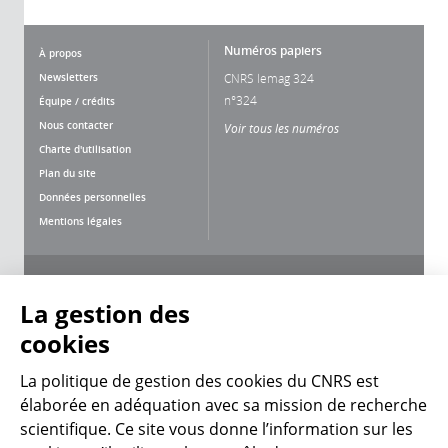
Numéros papiers
À propos
Newsletters
CNRS lemag 324
n°324
Équipe / crédits
Nous contacter
Voir tous les numéros
Charte d'utilisation
Plan du site
Données personnelles
Mentions légales
Nous suivre
Partager
La gestion des
cookies
La politique de gestion des cookies du CNRS est
élaborée en adéquation avec sa mission de recherche
scientifique. Ce site vous donne l’information sur les
CNRS Le Mag