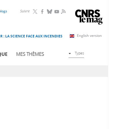
RSS
blogs
Suivre
English version
R : LA SCIENCE FACE AUX INCENDIES
Types
QUE
MES THÈMES