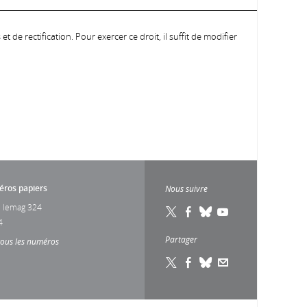
 de rectification. Pour exercer ce droit, il suffit de modifier
ros papiers
Nous suivre
 lemag 324
4
Partager
tous les numéros