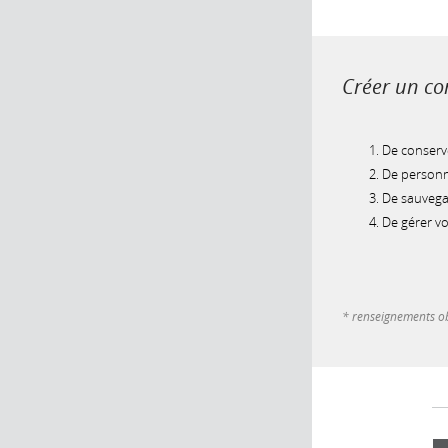
Créer un com
De conserve
De personna
De sauvegar
De gérer v
* renseignements ob