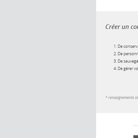
Créer un com
De conserve
De personna
De sauvegar
De gérer v
* renseignements ob