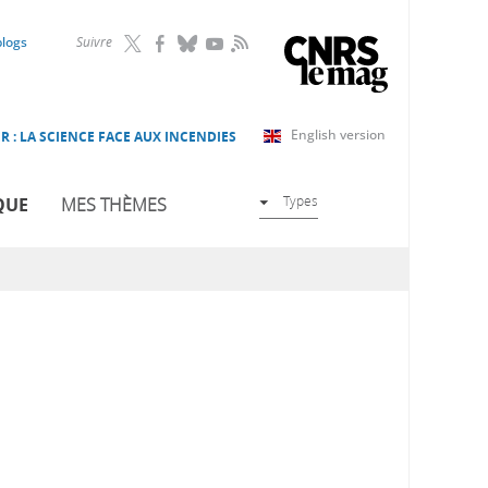
RSS
blogs
Suivre
English version
R : LA SCIENCE FACE AUX INCENDIES
Types
QUE
MES THÈMES