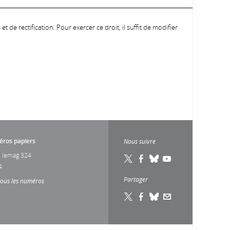
 de rectification. Pour exercer ce droit, il suffit de modifier
ros papiers
Nous suivre
 lemag 324
4
Partager
tous les numéros