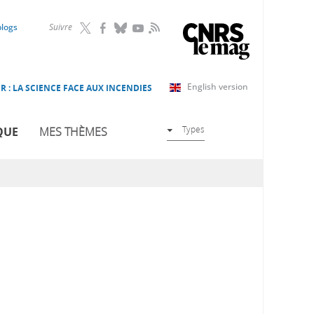
RSS
blogs
Suivre
English version
R : LA SCIENCE FACE AUX INCENDIES
Types
QUE
MES THÈMES