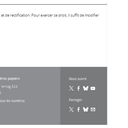
 de rectification. Pour exercer ce droit, il suffit de modifier
ros papiers
Nous suivre
 lemag 324
4
Partager
tous les numéros