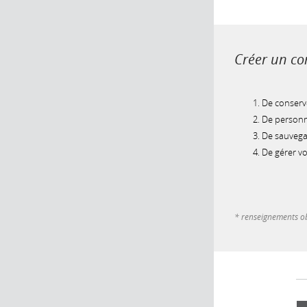
Créer un com
De conserve
De personna
De sauvegar
De gérer v
* renseignements ob