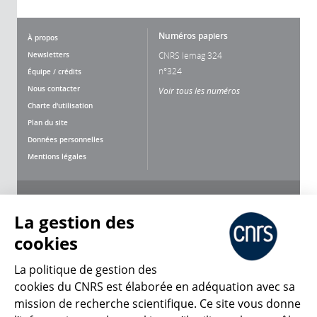
Numéros papiers
À propos
Newsletters
CNRS lemag 324
n°324
Équipe / crédits
Nous contacter
Voir tous les numéros
Charte d'utilisation
Plan du site
Données personnelles
Mentions légales
Nous suivre
Partager
La gestion des
cookies
La politique de gestion des
cookies du CNRS est élaborée en adéquation avec sa
mission de recherche scientifique. Ce site vous donne
CNRS Le Mag