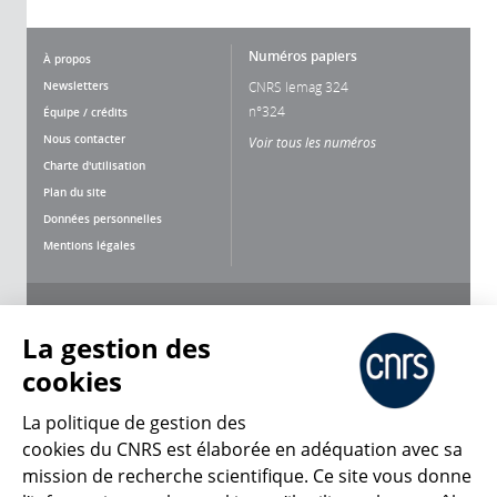
Numéros papiers
À propos
Newsletters
CNRS lemag 324
n°324
Équipe / crédits
Nous contacter
Voir tous les numéros
Charte d'utilisation
Plan du site
Données personnelles
Mentions légales
Nous suivre
Partager
La gestion des
cookies
La politique de gestion des
cookies du CNRS est élaborée en adéquation avec sa
mission de recherche scientifique. Ce site vous donne
CNRS Le Mag