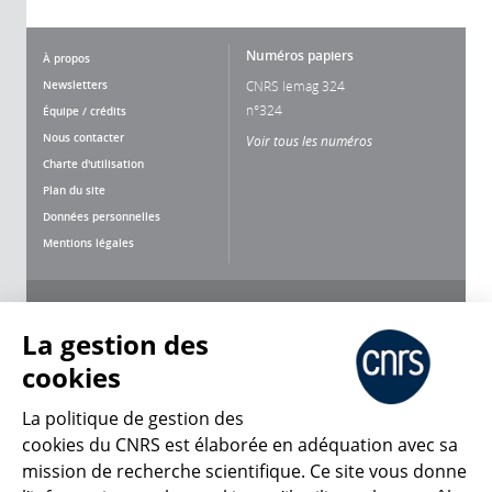
Numéros papiers
À propos
Newsletters
CNRS lemag 324
n°324
Équipe / crédits
Nous contacter
Voir tous les numéros
Charte d'utilisation
Plan du site
Données personnelles
Mentions légales
Nous suivre
Partager
La gestion des
cookies
La politique de gestion des
cookies du CNRS est élaborée en adéquation avec sa
mission de recherche scientifique. Ce site vous donne
CNRS Le Mag