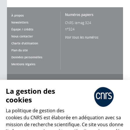
Numéros papiers
À propos
Newsletters
CNRS lemag 324
n°324
Équipe / crédits
Nous contacter
Voir tous les numéros
Charte d'utilisation
Plan du site
Données personnelles
Mentions légales
Nous suivre
Partager
La gestion des
cookies
La politique de gestion des
cookies du CNRS est élaborée en adéquation avec sa
mission de recherche scientifique. Ce site vous donne
CNRS Le Mag