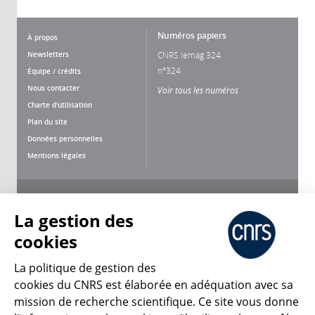
Numéros papiers
À propos
Newsletters
CNRS lemag 324
n°324
Équipe / crédits
Nous contacter
Voir tous les numéros
Charte d'utilisation
Plan du site
Données personnelles
Mentions légales
Nous suivre
Partager
La gestion des
cookies
La politique de gestion des
cookies du CNRS est élaborée en adéquation avec sa
mission de recherche scientifique. Ce site vous donne
CNRS Le Mag