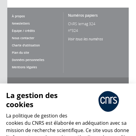
Numéros papiers
À propos
Newsletters
CNRS lemag 324
n°324
Équipe / crédits
Nous contacter
Voir tous les numéros
Charte d'utilisation
Plan du site
Données personnelles
Mentions légales
Nous suivre
Partager
La gestion des
cookies
La politique de gestion des
cookies du CNRS est élaborée en adéquation avec sa
mission de recherche scientifique. Ce site vous donne
CNRS Le Mag