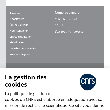
Numéros papiers
À propos
Newsletters
CNRS lemag 324
n°324
Équipe / crédits
Nous contacter
Voir tous les numéros
Charte d'utilisation
Plan du site
Données personnelles
Mentions légales
Nous suivre
Partager
La gestion des
cookies
La politique de gestion des
cookies du CNRS est élaborée en adéquation avec sa
mission de recherche scientifique. Ce site vous donne
CNRS Le Mag