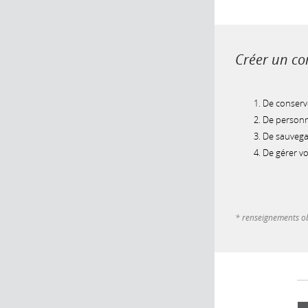
Créer un com
De conserve
De personna
De sauvegar
De gérer v
* renseignements ob