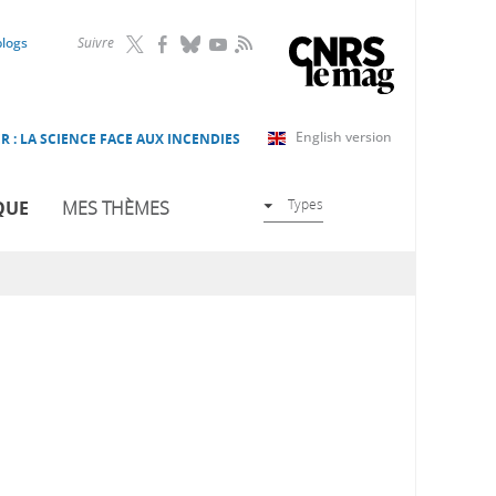
RSS
blogs
Suivre
English version
R : LA SCIENCE FACE AUX INCENDIES
Types
QUE
MES THÈMES