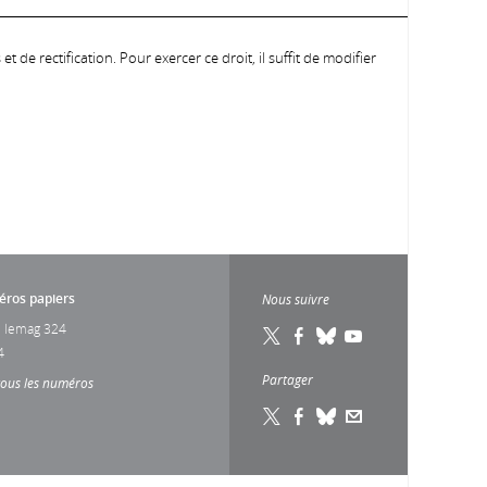
 de rectification. Pour exercer ce droit, il suffit de modifier
ros papiers
Nous suivre
 lemag 324
4
Partager
tous les numéros