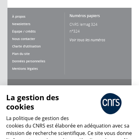
Numéros papiers
À propos
Newsletters
CNRS lemag 324
n°324
Équipe / crédits
Nous contacter
Voir tous les numéros
Charte d'utilisation
Plan du site
Données personnelles
Mentions légales
Nous suivre
Partager
La gestion des
cookies
La politique de gestion des
cookies du CNRS est élaborée en adéquation avec sa
mission de recherche scientifique. Ce site vous donne
CNRS Le Mag