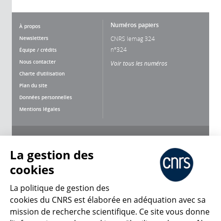
Numéros papiers
À propos
Newsletters
CNRS lemag 324
n°324
Équipe / crédits
Nous contacter
Voir tous les numéros
Charte d'utilisation
Plan du site
Données personnelles
Mentions légales
Nous suivre
Partager
La gestion des
cookies
La politique de gestion des
cookies du CNRS est élaborée en adéquation avec sa
mission de recherche scientifique. Ce site vous donne
CNRS Le Mag