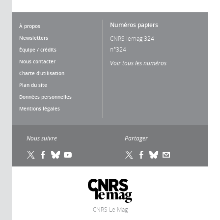
Numéros papiers
À propos
Newsletters
CNRS lemag 324
n°324
Équipe / crédits
Nous contacter
Voir tous les numéros
Charte d'utilisation
Plan du site
Données personnelles
Mentions légales
Nous suivre
Partager
on des
de gestion des cookies du CNRS est
déquation avec sa mission de recherche
Ce site vous donne l’information sur les
CNRS Le Mag