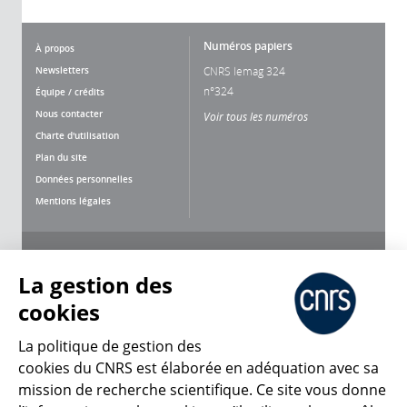
Numéros papiers
À propos
Newsletters
CNRS lemag 324
n°324
Équipe / crédits
Nous contacter
Voir tous les numéros
Charte d'utilisation
Plan du site
Données personnelles
Mentions légales
Nous suivre
Partager
La gestion des
cookies
La politique de gestion des
cookies du CNRS est élaborée en adéquation avec sa
mission de recherche scientifique. Ce site vous donne
CNRS Le Mag