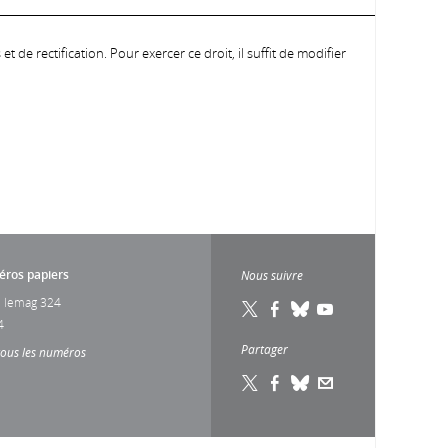
 de rectification. Pour exercer ce droit, il suffit de modifier
ros papiers
Nous suivre
 lemag 324
4
Partager
tous les numéros