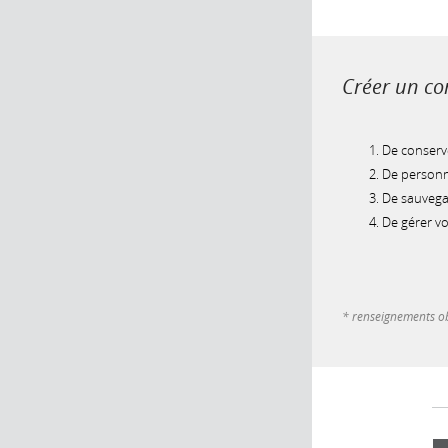
Créer un com
De conserve
De personna
De sauvegar
De gérer v
* renseignements ob