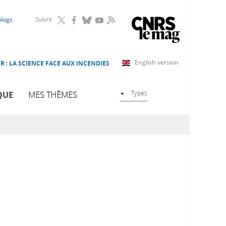
RSS
blogs
Suivre
English version
R : LA SCIENCE FACE AUX INCENDIES
Types
QUE
MES THÈMES