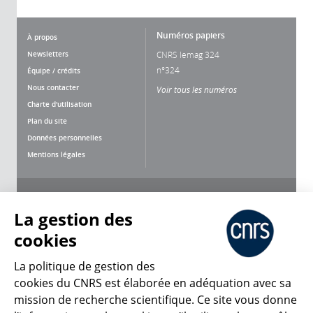
Numéros papiers
À propos
Newsletters
CNRS lemag 324
n°324
Équipe / crédits
Nous contacter
Voir tous les numéros
Charte d'utilisation
Plan du site
Données personnelles
Mentions légales
Nous suivre
Partager
La gestion des
cookies
La politique de gestion des
cookies du CNRS est élaborée en adéquation avec sa
mission de recherche scientifique. Ce site vous donne
CNRS Le Mag