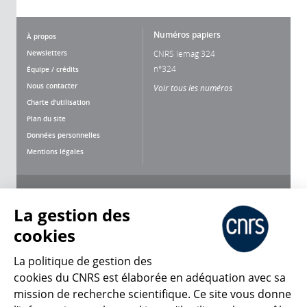
Numéros papiers
À propos
Newsletters
CNRS lemag 324
n°324
Équipe / crédits
Nous contacter
Voir tous les numéros
Charte d'utilisation
Plan du site
Données personnelles
Mentions légales
Nous suivre
Partager
La gestion des
cookies
La politique de gestion des
cookies du CNRS est élaborée en adéquation avec sa
mission de recherche scientifique. Ce site vous donne
CNRS Le Mag