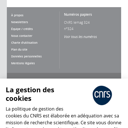
Numéros papiers
À propos
Newsletters
CNRS lemag 324
n°324
Équipe / crédits
Nous contacter
Voir tous les numéros
Charte d'utilisation
Plan du site
Données personnelles
Mentions légales
Nous suivre
Partager
La gestion des
cookies
La politique de gestion des
cookies du CNRS est élaborée en adéquation avec sa
mission de recherche scientifique. Ce site vous donne
CNRS Le Mag