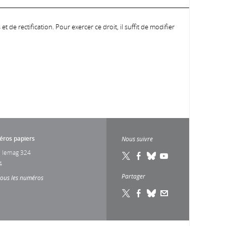
 de rectification. Pour exercer ce droit, il suffit de modifier
ros papiers
Nous suivre
 lemag 324
4
Partager
tous les numéros