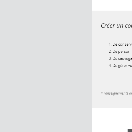
Créer un com
De conserve
De personna
De sauvegar
De gérer v
* renseignements ob