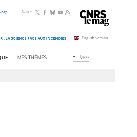
RSS
blogs
Suivre
English version
R : LA SCIENCE FACE AUX INCENDIES
Types
QUE
MES THÈMES