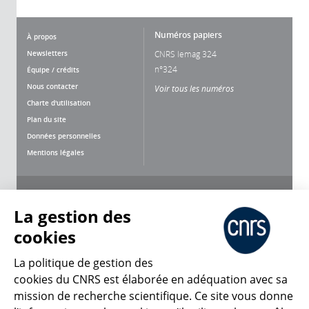
Numéros papiers
À propos
Newsletters
CNRS lemag 324
n°324
Équipe / crédits
Nous contacter
Voir tous les numéros
Charte d'utilisation
Plan du site
Données personnelles
Mentions légales
Nous suivre
Partager
La gestion des
cookies
La politique de gestion des
cookies du CNRS est élaborée en adéquation avec sa
mission de recherche scientifique. Ce site vous donne
CNRS Le Mag