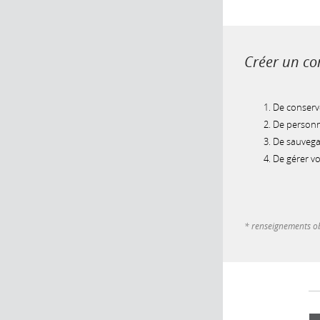
Créer un com
De conserve
De personna
De sauvegar
De gérer v
* renseignements ob