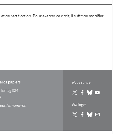
 de rectification. Pour exercer ce droit, il suffit de modifier
ros papiers
Nous suivre
 lemag 324
4
Partager
tous les numéros