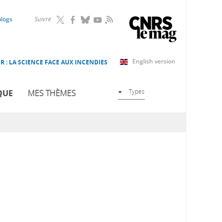
RSS
blogs
Suivre
English version
R : LA SCIENCE FACE AUX INCENDIES
Types
QUE
MES THÈMES