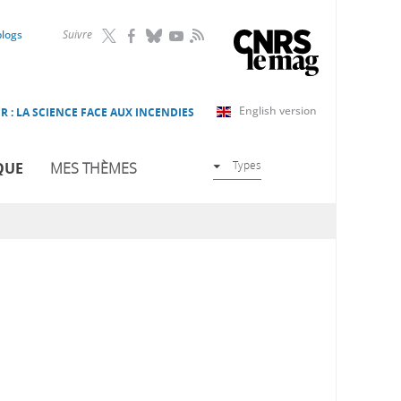
RSS
blogs
Suivre
English version
R : LA SCIENCE FACE AUX INCENDIES
Types
QUE
MES THÈMES