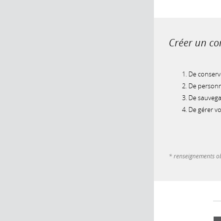
Créer un com
De conserve
De personna
De sauvegar
De gérer v
* renseignements ob