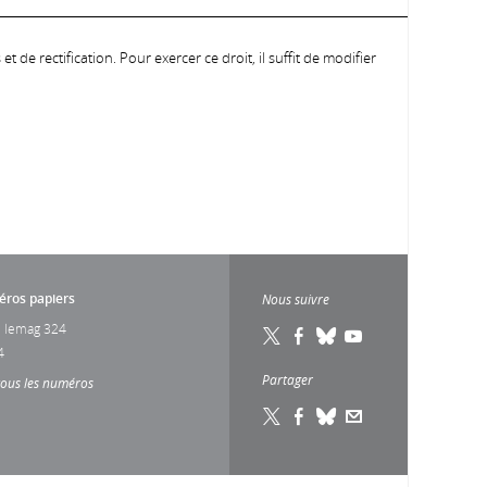
 de rectification. Pour exercer ce droit, il suffit de modifier
ros papiers
Nous suivre
 lemag 324
4
Partager
tous les numéros