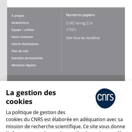
Numéros papiers
À propos
Newsletters
CNRS lemag 324
n°324
Équipe / crédits
Nous contacter
Voir tous les numéros
Charte d'utilisation
Plan du site
Données personnelles
Mentions légales
Nous suivre
Partager
La gestion des
cookies
La politique de gestion des
cookies du CNRS est élaborée en adéquation avec sa
mission de recherche scientifique. Ce site vous donne
CNRS Le Mag