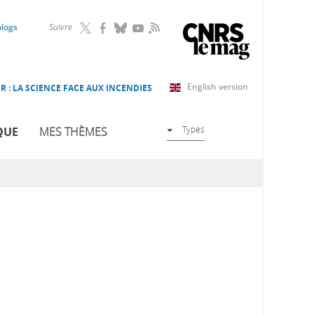
RSS
blogs
Suivre
English version
R : LA SCIENCE FACE AUX INCENDIES
Types
QUE
MES THÈMES