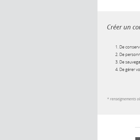
Créer un com
De conserve
De personna
De sauvegar
De gérer v
* renseignements ob