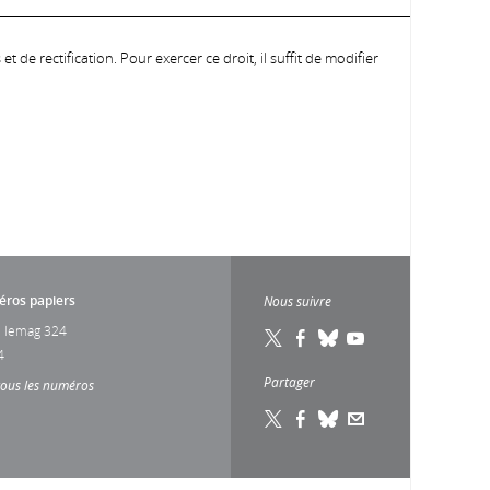
 de rectification. Pour exercer ce droit, il suffit de modifier
ros papiers
Nous suivre
 lemag 324
4
Partager
tous les numéros